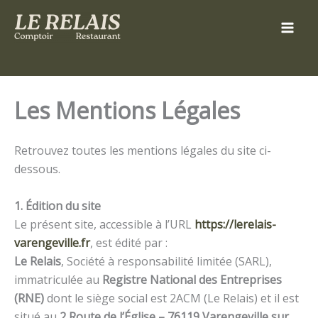
Aller
au
contenu
Les Mentions Légales
Retrouvez toutes les mentions légales du site ci-
dessous.
1. Édition du site
Le présent site, accessible à l’URL
https://lerelais-
varengeville.fr
, est édité par :
Le Relais
, Société à responsabilité limitée (SARL),
immatriculée au
Registre National des Entreprises
(RNE)
dont le siège social est 2ACM (Le Relais) et il est
situé au
2 Route de l’Église – 76119 Varengeville sur